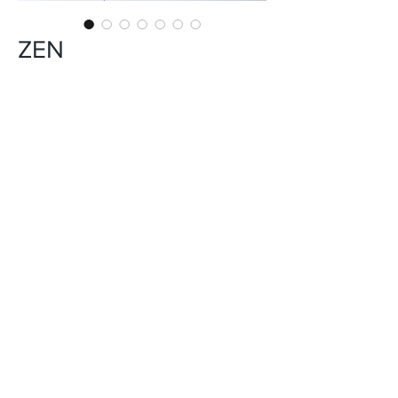
ZEN
INFORMACIÓN DEL PRODUCTO
CERÁMICA
USO: PISO Y PARED
FORMATO: 45x45 cm
ACABADO: BRILLO
DISEÑO: PIEDRA
VARIACIÓN EN TONALIDAD: V2
*El tono del producto en la imagen es
referencial.