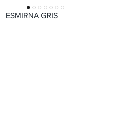
ESMIRNA GRIS
INFORMACIÓN DEL PRODUCTO
CERÁMICA
USO: PISO Y PARED
FORMATO: 60x60 cm
ACABADO: MATE
DISEÑO: PIEDRA
NÚMERO DE CARAS: 6
VARIACIÓN EN TONALIDAD: V2
*El tono del producto en la imagen es
referencial.