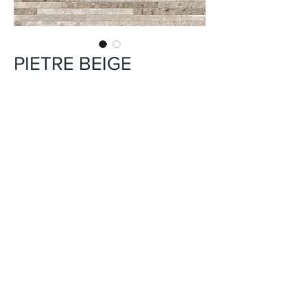
PIETRE BEIGE
INFORMACIÓN DEL PRODUCTO
CERÁMICA
USO: PISO Y PARED
FORMATO: 45X45 cm
ACABADO: MATE
DISEÑO: RÚSTICOS
VARIACIÓN EN TONALIDAD: V2
PEI: 4
*El tono del producto en la imagen es
referencial.