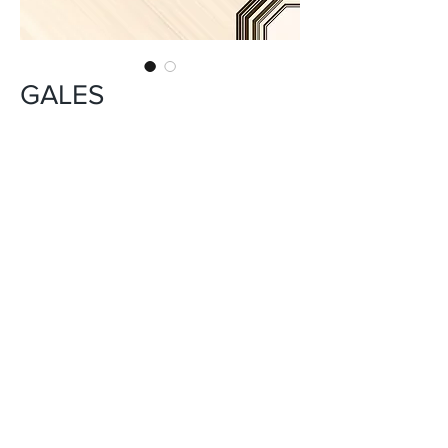
GALES
INFORMACIÓN DEL PRODUCTO
CERÁMICA
USO: PISO Y PARED
FORMATO: 45X45 cm
ACABADO: BRILLO
DISEÑO: GEOMÉTRICOS
VARIACIÓN EN TONALIDAD: V4
PEI: 3
*El tono del producto en la imagen es
referencial.