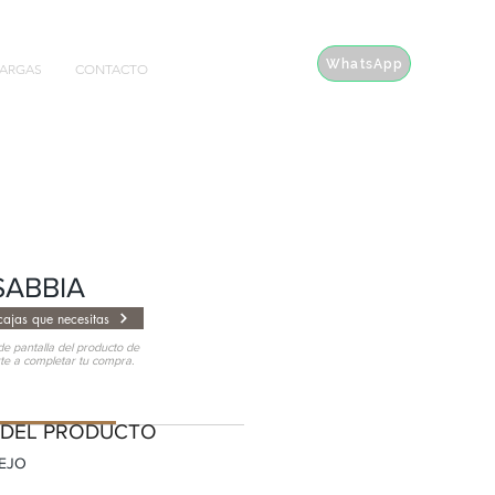
WhatsApp
ARGAS
CONTACTO
SABBIA
ajas que necesitas
e pantalla del producto de
rte a completar tu compra.
EL PRODUCTO
 DEL PRODUCTO
PEJO