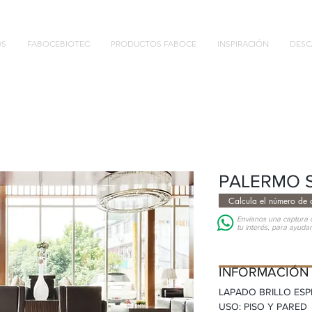
OS
FABOCEBIOTEC
PRODUCTOS FABOCE
INSPIRACIÓN
DESC
PALERMO 
Calcula el número de c
Envíanos una captura d
tu interés, para ayuda
INFORMACIÓN D
INFORMACIÓN
LAPADO BRILLO ES
USO: PISO Y PARED