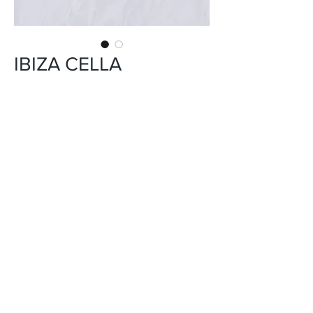
IBIZA CELLA
INFORMACIÓN DEL PRODUCTO
CERÁMICA
USO: PISO Y PARED
FORMATO: 45X45 cm
ACABADO: BRILLO
DISEÑO: MÁRMOLES
VARIACIÓN EN TONALIDAD: V4
PEI: 4
*El tono del producto en la imagen es
referencial.