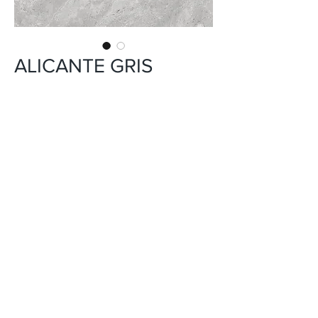
ALICANTE GRIS
INFORMACIÓN DEL PRODUCTO
CERÁMICA
USO: PISO Y PARED
FORMATO: 45X45 cm
ACABADO: BRILLO
DISEÑO: MÁRMOL
VARIACIÓN EN TONALIDAD: V4
PEI: 4
*El tono del producto en la imagen es
referencial.