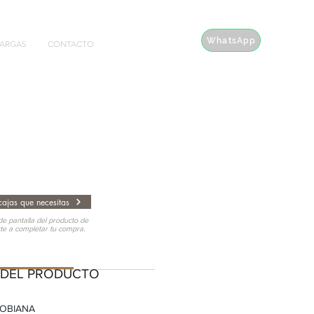
WhatsApp
ARGAS
CONTACTO
ajas que necesitas
e pantalla del producto de
rte a completar tu compra.
EL PRODUCTO
 DEL PRODUCTO
ROBIANA