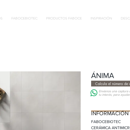
OS
FABOCEBIOTEC
PRODUCTOS FABOCE
INSPIRACIÓN
DESC
ÁNIMA
Calcula el número de c
Envíanos una captura d
tu interés, para ayuda
INFORMACIÓN D
INFORMACIÓN
FABOCEBIOTEC
CERÁMICA ANTIMIC