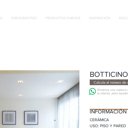
OS
FABOCEBIOTEC
PRODUCTOS FABOCE
INSPIRACIÓN
DESC
BOTTICINO
Calcula el número de c
Envíanos una captura d
tu interés, para ayuda
INFORMACIÓN D
INFORMACIÓN
CERÁMICA
USO: PISO Y PARED