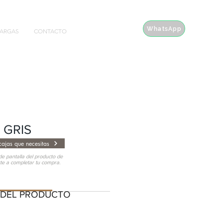
WhatsApp
ARGAS
CONTACTO
 GRIS
ajas que necesitas
e pantalla del producto de
rte a completar tu compra.
EL PRODUCTO
 DEL PRODUCTO