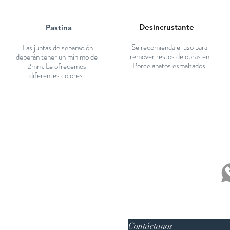
Desincrustante
Pastina
Se recomienda el uso para
Las juntas de separación
remover restos de obras en
deberán tener un mínimo de
Porcelanatos esmaltados.
2mm. Le ofrecemos
diferentes colores.
Contáctanos