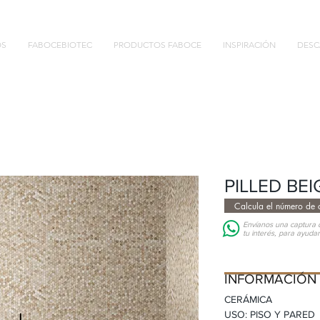
OS
FABOCEBIOTEC
PRODUCTOS FABOCE
INSPIRACIÓN
DESC
PILLED BEI
Calcula el número de c
Envíanos una captura d
tu interés, para ayuda
INFORMACIÓN D
INFORMACIÓN
CERÁMICA
USO: PISO Y PARED