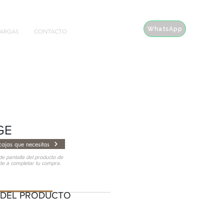
WhatsApp
ARGAS
CONTACTO
GE
ajas que necesitas
e pantalla del producto de
rte a completar tu compra.
EL PRODUCTO
 DEL PRODUCTO