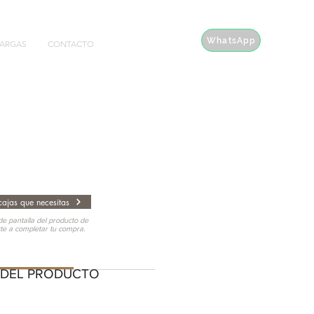
WhatsApp
ARGAS
CONTACTO
ajas que necesitas
e pantalla del producto de
rte a completar tu compra.
EL PRODUCTO
 DEL PRODUCTO