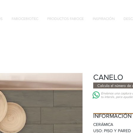
OS
FABOCEBIOTEC
PRODUCTOS FABOCE
INSPIRACIÓN
DESC
CANELO
Calcula el número de c
Envíanos una captura d
tu interés, para ayuda
INFORMACIÓN D
INFORMACIÓN
CERÁMICA
USO: PISO Y PARED